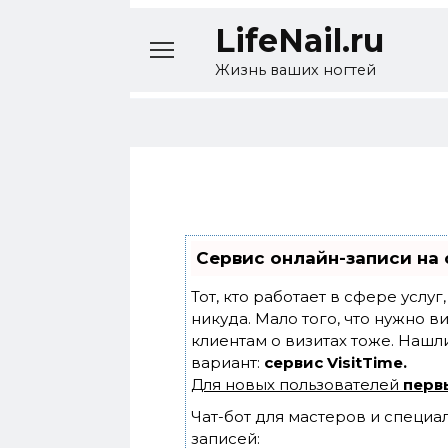
Перейти
LifeNail.ru
к
содержанию
Жизнь ваших ногтей
Сервис онлайн-записи на 
Тот, кто работает в сфере услу
никуда. Мало того, что нужно в
клиентам о визитах тоже. Наш
вариант:
сервис VisitTime.
Для новых пользователей
перв
Чат-бот для мастеров и специа
записей: