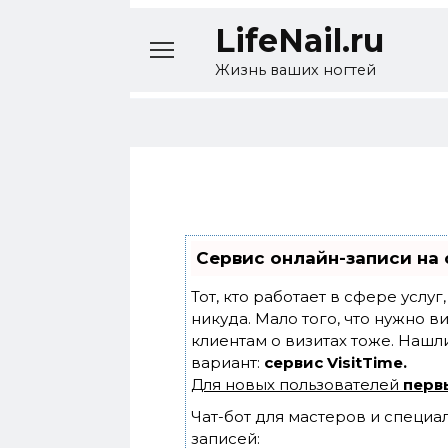
Перейти
LifeNail.ru
к
содержанию
Жизнь ваших ногтей
Сервис онлайн-записи на 
Тот, кто работает в сфере услу
никуда. Мало того, что нужно в
клиентам о визитах тоже. Наш
вариант:
сервис VisitTime.
Для новых пользователей
перв
Чат-бот для мастеров и специа
записей: